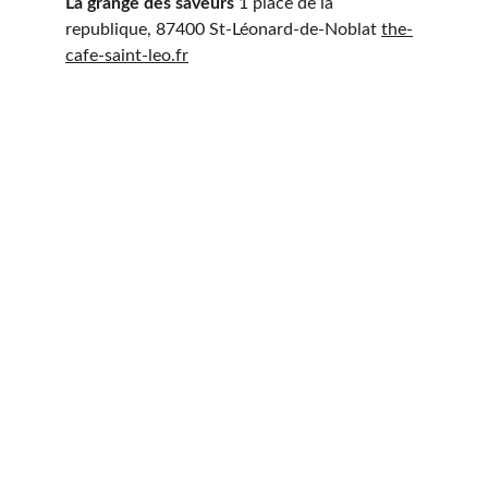
La grange des saveurs
 1 place de la 
republique, 87400 St-Léonard-de-Noblat 
the-
cafe-saint-leo.fr
Contact
Pour vos repas, questions ou commandes
EMAIL
a2platsdici@gmail.com
TÉLÉPHONE